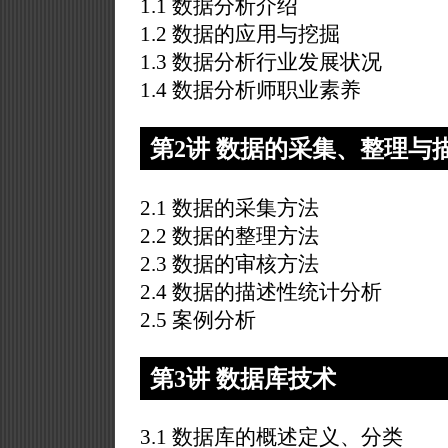
1.1 数据分析介绍
1.2 数据的应用与挖掘
1.3 数据分析行业发展状况
1.4 数据分析师职业素养
第2讲 数据的采集、整理与
2.1 数据的采集方法
2.2 数据的整理方法
2.3 数据的审核方法
2.4 数据的描述性统计分析
2.5 案例分析
第3讲 数据库技术
3.1 数据库的概述定义、分类